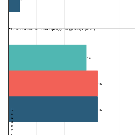
Полностью или частично переведут на удаленную работу
14
16
У
16
в
о
л
я
т
,