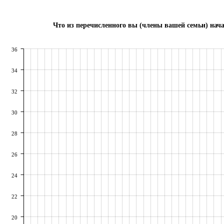
Что из перечисленного вы (члены вашей семьи) нача
36
34
32
30
28
26
24
22
20