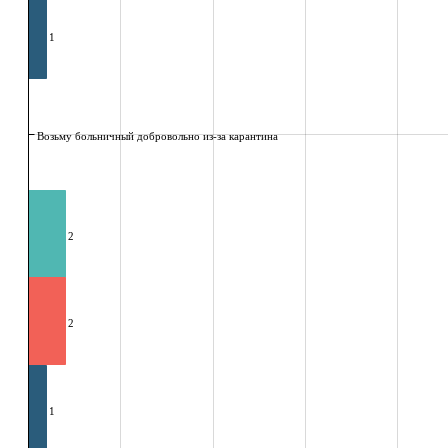
1
Возьму больничный добровольно из-за карантина
2
2
1