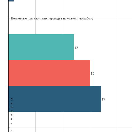
Полностью или частично переведут на удаленную работу
12
15
У
17
в
о
л
я
т
,
с